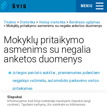
MENIU
Titulinis
Statistika
Viešoji statistika
Bendrasis ugdymas
Mokyklų pritaikymo asmenims su negalia anketos duomenys
Mokyklų pritaikymo
asmenims su negalia
anketos duomenys
Įstaigos pastato aukštai , prieinamumas judančiam
neįgaliojo vežimėliu, automobilio parkavimo vietos
pritaikymas
Išorinis pandusas, įėjimo ir vidinių durų pritaikymas
Slapukai
Informuojame, kad šioje svetainėje naudojami slapukai (angl.
judantiems vežimėliuose.
cookies). Tęsdami naršymą Jūs sutinkate su būtinaisiais