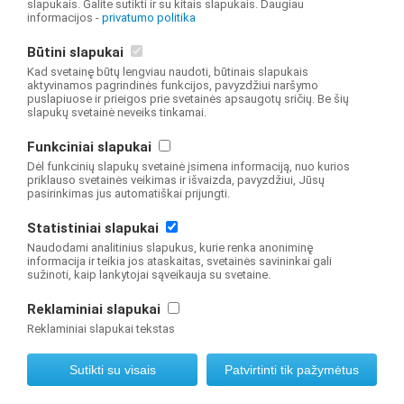
slapukais. Galite sutikti ir su kitais slapukais. Daugiau
informacijos -
Koridorių, san. mazgo patekimo į valgyklą
privatumo politika
pritaikymas žmonėms su negalia, galimybė judėti
Būtini slapukai
Kad svetainę būtų lengviau naudoti, būtinais slapukais
tarp aukštų.
aktyvinamos pagrindinės funkcijos, pavyzdžiui naršymo
puslapiuose ir prieigos prie svetainės apsaugotų sričių. Be šių
Pritaikymas žmonėms su regėjimo negalia. Įstaigos
slapukų svetainė neveiks tinkamai.
modernizavimas, patalpų remontas, numatomi
Funkciniai slapukai
Dėl funkcinių slapukų svetainė įsimena informaciją, nuo kurios
atnaujinimo darbai.
priklauso svetainės veikimas ir išvaizda, pavyzdžiui, Jūsų
pasirinkimas jus automatiškai prijungti.
© 2019 NŠA Švietimo valdymo informacinė sistema Visos teisės saugomos
Statistiniai slapukai
Interneto svetainę sukūrė
Naudodami analitinius slapukus, kurie renka anoniminę
informacija ir teikia jos ataskaitas, svetainės savininkai gali
sužinoti, kaip lankytojai sąveikauja su svetaine.
Reklaminiai slapukai
Reklaminiai slapukai tekstas
Sutikti su visais
Patvirtinti tik pažymėtus