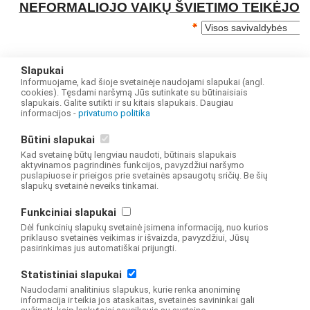
Slapukai
Informuojame, kad šioje svetainėje naudojami slapukai (angl.
cookies). Tęsdami naršymą Jūs sutinkate su būtinaisiais
slapukais. Galite sutikti ir su kitais slapukais. Daugiau
informacijos -
privatumo politika
Būtini slapukai
Kad svetainę būtų lengviau naudoti, būtinais slapukais
aktyvinamos pagrindinės funkcijos, pavyzdžiui naršymo
puslapiuose ir prieigos prie svetainės apsaugotų sričių. Be šių
slapukų svetainė neveiks tinkamai.
Funkciniai slapukai
Dėl funkcinių slapukų svetainė įsimena informaciją, nuo kurios
priklauso svetainės veikimas ir išvaizda, pavyzdžiui, Jūsų
pasirinkimas jus automatiškai prijungti.
Statistiniai slapukai
Naudodami analitinius slapukus, kurie renka anoniminę
informacija ir teikia jos ataskaitas, svetainės savininkai gali