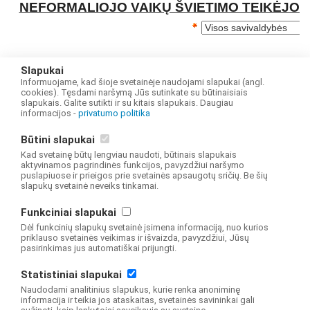
Slapukai
Informuojame, kad šioje svetainėje naudojami slapukai (angl.
cookies). Tęsdami naršymą Jūs sutinkate su būtinaisiais
slapukais. Galite sutikti ir su kitais slapukais. Daugiau
informacijos -
privatumo politika
Būtini slapukai
Kad svetainę būtų lengviau naudoti, būtinais slapukais
aktyvinamos pagrindinės funkcijos, pavyzdžiui naršymo
puslapiuose ir prieigos prie svetainės apsaugotų sričių. Be šių
slapukų svetainė neveiks tinkamai.
Funkciniai slapukai
Dėl funkcinių slapukų svetainė įsimena informaciją, nuo kurios
priklauso svetainės veikimas ir išvaizda, pavyzdžiui, Jūsų
pasirinkimas jus automatiškai prijungti.
Statistiniai slapukai
Naudodami analitinius slapukus, kurie renka anoniminę
informacija ir teikia jos ataskaitas, svetainės savininkai gali