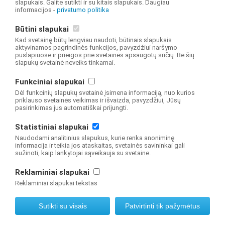
slapukais. Galite sutikti ir su kitais slapukais. Daugiau
informacijos -
privatumo politika
krūvį ( be mokyklos vadovų)
Mokyklos vadovų amžius
Būtini slapukai
Kad svetainę būtų lengviau naudoti, būtinais slapukais
aktyvinamos pagrindinės funkcijos, pavyzdžiui naršymo
puslapiuose ir prieigos prie svetainės apsaugotų sričių. Be šių
© 2019 NŠA Švietimo valdymo informacinė sistema Visos teisės saugomos
slapukų svetainė neveiks tinkamai.
Interneto svetainę sukūrė
Funkciniai slapukai
Dėl funkcinių slapukų svetainė įsimena informaciją, nuo kurios
priklauso svetainės veikimas ir išvaizda, pavyzdžiui, Jūsų
pasirinkimas jus automatiškai prijungti.
Statistiniai slapukai
Naudodami analitinius slapukus, kurie renka anoniminę
informacija ir teikia jos ataskaitas, svetainės savininkai gali
sužinoti, kaip lankytojai sąveikauja su svetaine.
Reklaminiai slapukai
Reklaminiai slapukai tekstas
Sutikti su visais
Patvirtinti tik pažymėtus