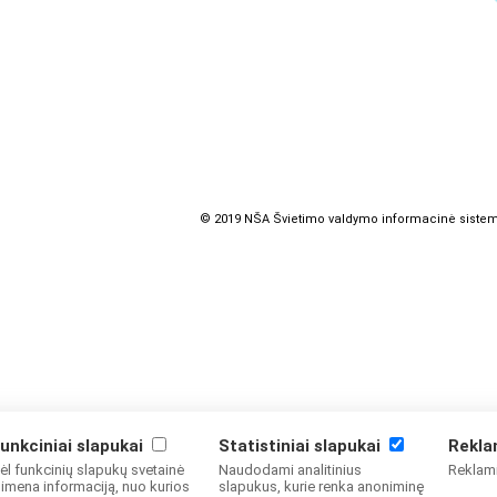
© 2019 NŠA Švietimo valdymo informacinė siste
unkciniai slapukai
Statistiniai slapukai
Rekla
ėl funkcinių slapukų svetainė
Naudodami analitinius
Reklami
simena informaciją, nuo kurios
slapukus, kurie renka anoniminę