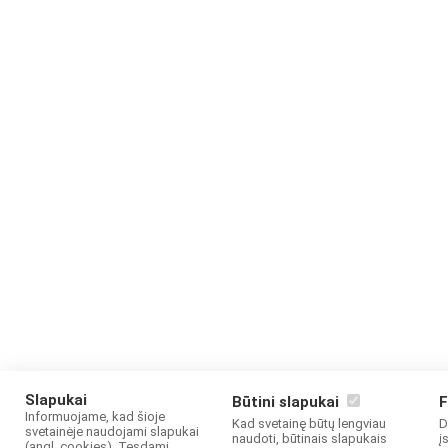
Slapukai
Būtini slapukai
F
Informuojame, kad šioje
Kad svetainę būtų lengviau
D
svetainėje naudojami slapukai
naudoti, būtinais slapukais
į
(angl. cookies). Tęsdami