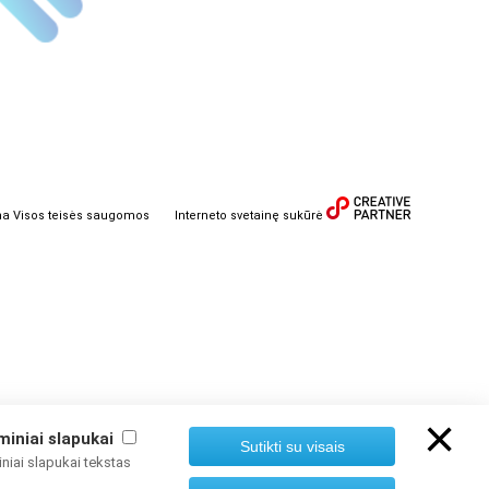
ma Visos teisės saugomos
Interneto svetainę sukūrė
×
miniai slapukai
Sutikti su visais
niai slapukai tekstas