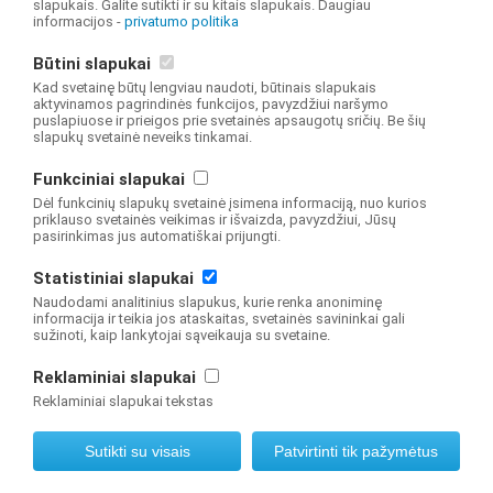
slapukais. Galite sutikti ir su kitais slapukais. Daugiau
informacijos -
privatumo politika
© 2019 NŠA Švietimo valdymo informacinė sistema Visos teisės saugomos
Būtini slapukai
Interneto svetainę sukūrė
Kad svetainę būtų lengviau naudoti, būtinais slapukais
aktyvinamos pagrindinės funkcijos, pavyzdžiui naršymo
puslapiuose ir prieigos prie svetainės apsaugotų sričių. Be šių
slapukų svetainė neveiks tinkamai.
Funkciniai slapukai
Dėl funkcinių slapukų svetainė įsimena informaciją, nuo kurios
priklauso svetainės veikimas ir išvaizda, pavyzdžiui, Jūsų
pasirinkimas jus automatiškai prijungti.
Statistiniai slapukai
Naudodami analitinius slapukus, kurie renka anoniminę
informacija ir teikia jos ataskaitas, svetainės savininkai gali
sužinoti, kaip lankytojai sąveikauja su svetaine.
Reklaminiai slapukai
Reklaminiai slapukai tekstas
Sutikti su visais
Patvirtinti tik pažymėtus