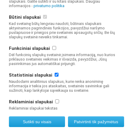
slapukais. Galite sutikti ir su kitais slapukais. Daugiau
---------------------------------------------------------------------
informacijos -
privatumo politika
-------------------------------
Būtini slapukai
Užpildytas anketas siųskite el. pašto adresu
Kad svetainę būtų lengviau naudoti, būtinais slapukais
info
@nsa.smsm.lt
aktyvinamos pagrindinės funkcijos, pavyzdžiui naršymo
Anketas prašome pildyti kompiuteriu.
puslapiuose ir prieigos prie svetainės apsaugotų sričių. Be šių
slapukų svetainė neveiks tinkamai.
Prieš siųsdami anketas prašome perskaityti leidimų išdavimo
tvarką
Funkciniai slapukai
Leidimų išdavimo tvarka
Dėl funkcinių slapukų svetainė įsimena informaciją, nuo kurios
priklauso svetainės veikimas ir išvaizda, pavyzdžiui, Jūsų
pasirinkimas jus automatiškai prijungti.
© 2019 NŠA Švietimo valdymo informacinė sistema Visos teisės saugomos
Statistiniai slapukai
Interneto svetainę sukūrė
Naudodami analitinius slapukus, kurie renka anoniminę
informacija ir teikia jos ataskaitas, svetainės savininkai gali
sužinoti, kaip lankytojai sąveikauja su svetaine.
Reklaminiai slapukai
Reklaminiai slapukai tekstas
Sutikti su visais
Patvirtinti tik pažymėtus