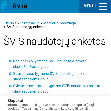
MENIU
Titulinis
Informacija
Metodinė medžiaga
ŠVIS naudotojų anketos
ŠVIS naudotojų anketos
Nacionalinio lygmens ŠVIS naudotojo anketa
slaptažodžiams gauti
Savivaldybės lygmens ŠVIS naudotojo anketa
slaptažodžiams gauti
Švietimo institucijos lygmens ŠVIS naudotojo anketa
slaptažodžiams gauti
Aukštosios mokyklos / mokslinių tyrimų instituto
Slapukai
lygmens ŠVIS naudotojo anketa slaptažodžiams gauti
Informuojame, kad šioje svetainėje naudojami slapukai (angl.
cookies). Tęsdami naršymą Jūs sutinkate su būtinaisiais
Pasižadėjimas saugoti asmens duomenis