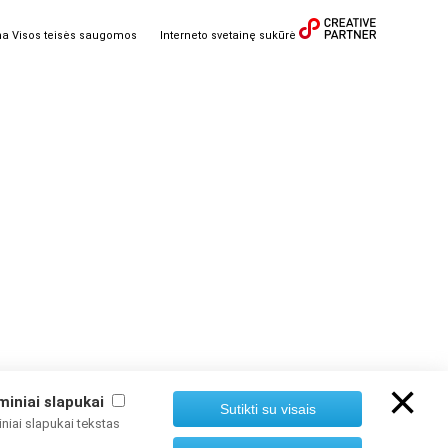
ma Visos teisės saugomos
Interneto svetainę sukūrė
×
miniai slapukai
Sutikti su visais
niai slapukai tekstas