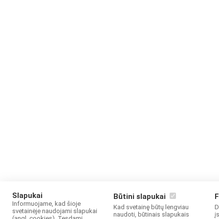
Slapukai
Būtini slapukai
F
Informuojame, kad šioje
Kad svetainę būtų lengviau
D
svetainėje naudojami slapukai
naudoti, būtinais slapukais
į
(angl. cookies). Tęsdami