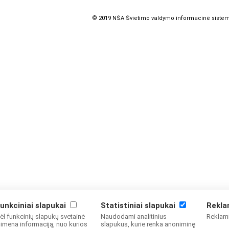
© 2019 NŠA Švietimo valdymo informacinė siste
unkciniai slapukai
Statistiniai slapukai
Rekla
ėl funkcinių slapukų svetainė
Naudodami analitinius
Reklami
simena informaciją, nuo kurios
slapukus, kurie renka anoniminę