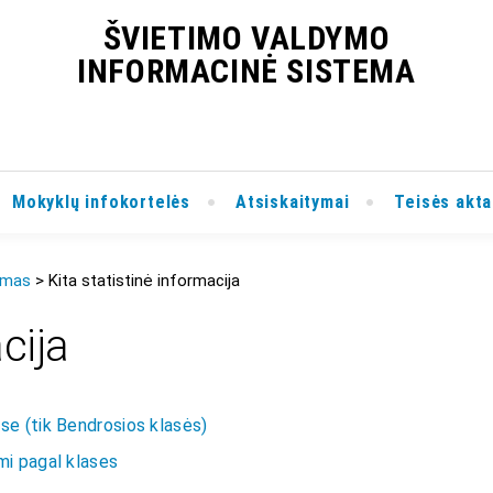
ŠVIETIMO VALDYMO
INFORMACINĖ SISTEMA
Mokyklų infokortelės
Atsiskaitymai
Teisės akta
ymas
Kita statistinė informacija
cija
se (tik Bendrosios klasės)
mi pagal klases