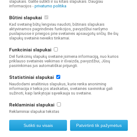
slapukais. Galite sutikti ir su kitais slapukais. Daugiau
informacijos -
privatumo politika
Būtini slapukai
Kad svetainę būtų lengviau naudoti, būtinais slapukais
aktyvinamos pagrindinės funkcijos, pavyzdžiui naršymo
puslapiuose ir prieigos prie svetainės apsaugotų sričių. Be šių
slapukų svetainė neveiks tinkamai.
© 2019 NŠA Švietimo valdymo informacinė sistema Visos teisės saugomos
Interneto svetainę sukūrė
Funkciniai slapukai
Dėl funkcinių slapukų svetainė įsimena informaciją, nuo kurios
priklauso svetainės veikimas ir išvaizda, pavyzdžiui, Jūsų
pasirinkimas jus automatiškai prijungti.
Statistiniai slapukai
Naudodami analitinius slapukus, kurie renka anoniminę
informacija ir teikia jos ataskaitas, svetainės savininkai gali
sužinoti, kaip lankytojai sąveikauja su svetaine.
Reklaminiai slapukai
Reklaminiai slapukai tekstas
Sutikti su visais
Patvirtinti tik pažymėtus