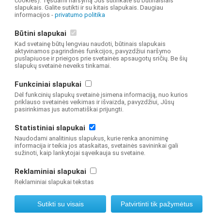
cookies). Tęsdami naršymą Jūs sutinkate su būtinaisiais
slapukais. Galite sutikti ir su kitais slapukais. Daugiau
Profesinių mokyklų mokiniai besimokantys pagal
informacijos -
privatumo politika
pirminio profesinio mokymo programas pagal lytį ir
Būtini slapukai
pilietybių grupes
Kad svetainę būtų lengviau naudoti, būtinais slapukais
aktyvinamos pagrindinės funkcijos, pavyzdžiui naršymo
Įgiję profesinę kvalifikaciją pagal švietimo sritis ir
puslapiuose ir prieigos prie svetainės apsaugotų sričių. Be šių
slapukų svetainė neveiks tinkamai.
pirminio profesinio mokymo programas
Funkciniai slapukai
Pirminio profesinio mokymo programų mokiniai pagal
Dėl funkcinių slapukų svetainė įsimena informaciją, nuo kurios
priklauso svetainės veikimas ir išvaizda, pavyzdžiui, Jūsų
mokomąsias kalbas
pasirinkimas jus automatiškai prijungti.
Pirminio profesinio mokymo programų mokiniai pagal
Statistiniai slapukai
užsienio kalbas
Naudodami analitinius slapukus, kurie renka anoniminę
informacija ir teikia jos ataskaitas, svetainės savininkai gali
Į I kursą priimti mokiniai, šiais metais įgiję išsilavinimą
sužinoti, kaip lankytojai sąveikauja su svetaine.
bendrojo ugdymo mokyklose
Reklaminiai slapukai
Reklaminiai slapukai tekstas
© 2019 NŠA Švietimo valdymo informacinė sistema Visos teisės saugomos
Sutikti su visais
Patvirtinti tik pažymėtus
Interneto svetainę sukūrė