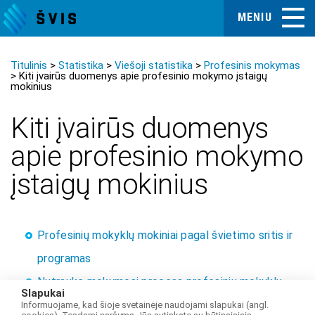
MENIU
Titulinis
Statistika
Viešoji statistika
Profesinis mokymas
Kiti įvairūs duomenys apie profesinio mokymo įstaigų
mokinius
Kiti įvairūs duomenys
apie profesinio mokymo
įstaigų mokinius
Profesinių mokyklų mokiniai pagal švietimo sritis ir
programas
Nutraukę mokymosi procesą profesinių mokyklų
Slapukai
mokiniai pagal švietimo sritis ir programas
Informuojame, kad šioje svetainėje naudojami slapukai (angl.